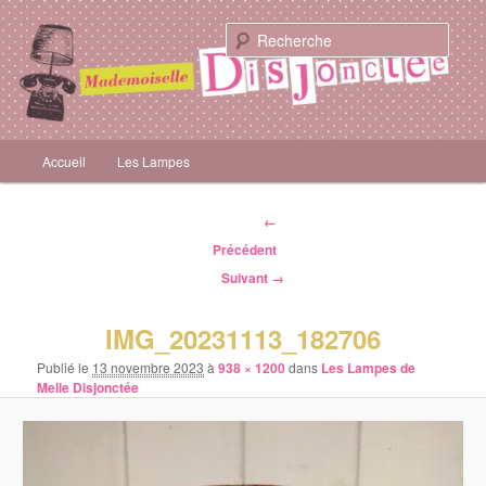
Des lampes créées avec des objets chinés
Rech
Mademoiselle Disjonctée
Menu principal
Accueil
Les Lampes
Aller au contenu principal
Navigation
←
des images
Précédent
Suivant →
IMG_20231113_182706
Publié le
13 novembre 2023
à
938 × 1200
dans
Les Lampes de
Melle Disjonctée